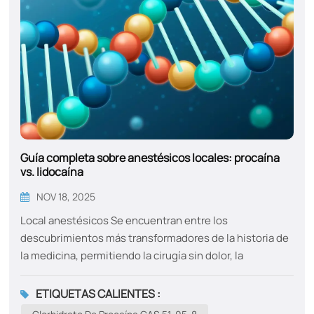
Guía completa sobre anestésicos locales: procaína
vs. lidocaína
NOV 18, 2025
Local anestésicos Se encuentran entre los
descubrimientos más transformadores de la historia de
la medicina, permitiendo la cirugía sin dolor, la
odontología y numerosos procedimientos
diagnósticos. Entre los numerosos agentes
ETIQUETAS CALIENTES :
desarrollados, dos nombres se destacan como pilares