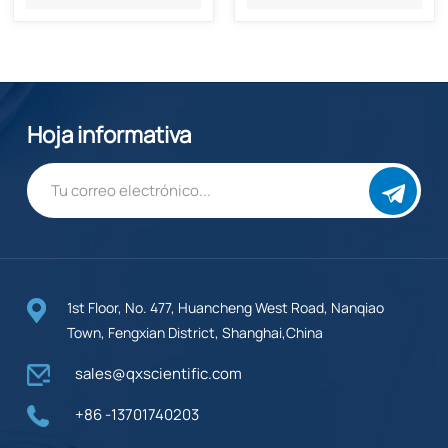
Hoja informativa
1st Floor, No. 477, Huancheng West Road, Nanqiao
Town, Fengxian District, Shanghai,China
sales@qxscientific.com
+86 -13701740203