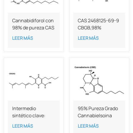
Cannabidiforol con
CAS 2468125-69-9
98% de pureza CAS
CBGB,98%
55824-13-0
LEER MÁS
LEER MÁS
Intermedio
95% Pureza Grado
sintético clave:
Cannabielsoina
CBGAQ CAS
(CBE) CAS 52025-
LEER MÁS
LEER MÁS
2442482-70-2
76-0