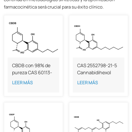
farmacocinética será crucial para su éxito clínico.
CBDB con 98% de
CAS 2552798-21-5
pureza CAS 60113-
Cannabidihexol
11-3
(CBDH), 98%
LEER MÁS
LEER MÁS