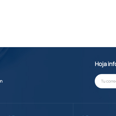
Hoja in
ón