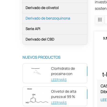
investi
Derivado de olivetol
sosten
Derivado de benzoquinona
Serie API
Derivado del CBD
NUEVOS PRODUCTOS
Clorhidrato de
procaína con
pureza del 98 %
LEER MÁS
CAS 51-05-8
CAS
Olivetol de alta
Dib
pureza al 99 %
pur
LEE
CAS 500-66-3
LEER MÁS