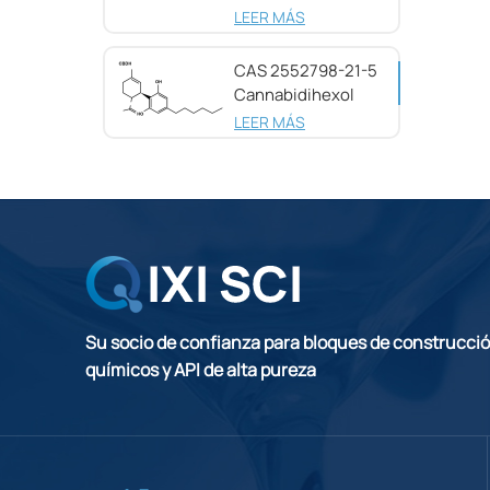
pureza CAS
LEER MÁS
25654-31-3
CAS 2552798-21-5
Cannabidihexol
(CBDH), 98%
LEER MÁS
Su socio de confianza para bloques de construcci
químicos y API de alta pureza