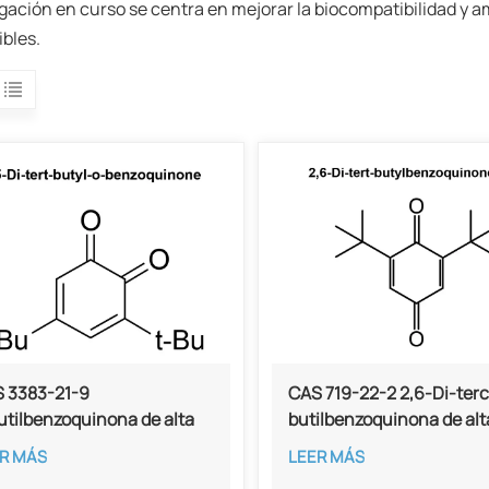
gación en curso se centra en mejorar la biocompatibilidad y a
ibles.
 3383-21-9
CAS 719-22-2 2,6-Di-terc
utilbenzoquinona de alta
butilbenzoquinona de alt
eza al 99 %
pureza al 99 %
R MÁS
LEER MÁS