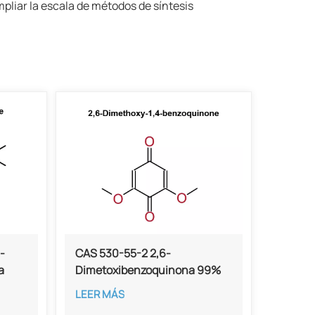
mpliar la escala de métodos de síntesis
-
CAS 530-55-2 2,6-
a
Dimetoxibenzoquinona 99%
de pureza
LEER MÁS