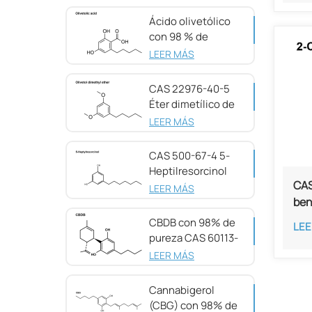
Ácido olivetólico
con 98 % de
pureza CAS 491-
LEER MÁS
72-5
CAS 22976-40-5
Éter dimetílico de
olivetol, 98 %
LEER MÁS
CAS 500-67-4 5-
Heptilresorcinol
CAS
con 99 % de
LEER MÁS
pureza
ben
CBDB con 98% de
LEE
pureza CAS 60113-
11-3
LEER MÁS
Cannabigerol
(CBG) con 98% de