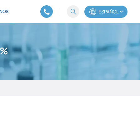
ESPAÑOL
NOS
English
 %
Español
Português