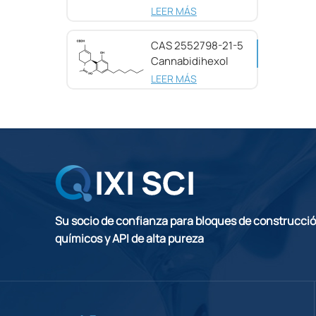
pureza CAS
LEER MÁS
25654-31-3
CAS 2552798-21-5
Cannabidihexol
(CBDH), 98%
LEER MÁS
Su socio de confianza para bloques de construcci
químicos y API de alta pureza