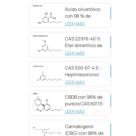
Ácido olivetólico
con 98 % de
pureza CAS 491-
LEER MÁS
72-5
CAS 22976-40-5
Éter dimetílico de
olivetol, 98 %
LEER MÁS
CAS 500-67-4 5-
Heptilresorcinol
con 99 % de
LEER MÁS
pureza
CBDB con 98% de
pureza CAS 60113-
11-3
LEER MÁS
Cannabigerol
(CBG) con 98% de