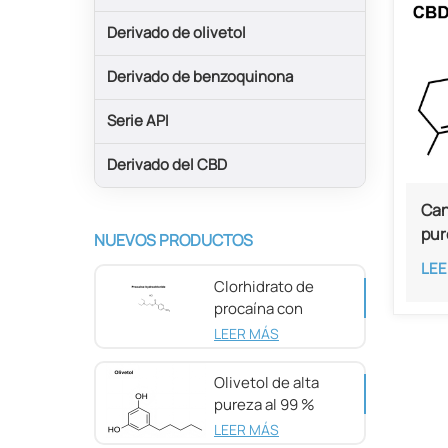
Derivado de olivetol
Derivado de benzoquinona
Serie API
Derivado del CBD
Can
pur
NUEVOS PRODUCTOS
LEE
Clorhidrato de
procaína con
pureza del 98 %
LEER MÁS
CAS 51-05-8
Olivetol de alta
pureza al 99 %
CAS 500-66-3
LEER MÁS