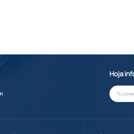
Hoja in
ón