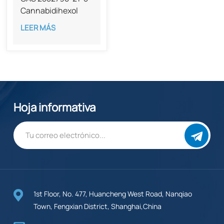
Cannabidihexol
(CBDH), 98%
LEER MÁS
Hoja informativa
1st Floor, No. 477, Huancheng West Road, Nanqiao
Town, Fengxian District, Shanghai,China