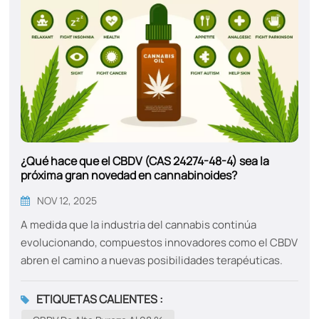
¿Qué hace que el CBDV (CAS 24274-48-4) sea la
próxima gran novedad en cannabinoides?
NOV 12, 2025
A medida que la industria del cannabis continúa
evolucionando, compuestos innovadores como el CBDV
abren el camino a nuevas posibilidades terapéuticas.
Pero ¿qué es exactamente el CBDV y por qué deberías
considerar incorporarlo a tu rutina de bienestar?
ETIQUETAS CALIENTES :
Entendiendo el CBDV: ¿Qué es? El CBDV, o