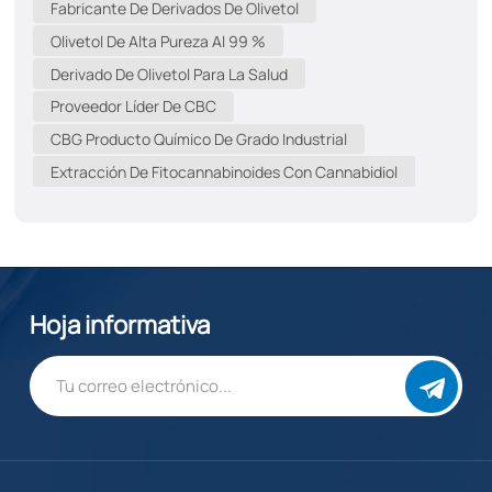
Fabricante De Derivados De Olivetol
ejemplo, las cepas de cáñamo son fibrosas y bajas en
Olivetol De Alta Pureza Al 99 %
cannabinoides, mientras que las cepas medicinales
Derivado De Olivetol Para La Salud
tienen una alta floración y contienen tanto
Proveedor Líder De CBC
fitonutrientes como fitoquímicos. Los compuestos
bioactivos se pueden extraer de aceites o como fases
CBG Producto Químico De Grado Industrial
acuosas de semillas, flores, hojas y tallos mediante
Extracción De Fitocannabinoides Con Cannabidiol
técnicas tradicionales como el prensado en frío y la
extracción con solventes, o mediante procedimientos
contemporáneos como el ultrasonido. La extracción
con fluidos supercríticos...
Hoja informativa