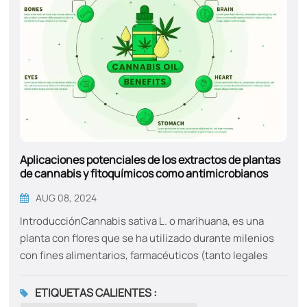
Aplicaciones potenciales de los extractos de plantas
de cannabis y fitoquímicos como antimicrobianos
naturales
AUG 08, 2024
IntroducciónCannabis sativa L. o marihuana, es una
planta con flores que se ha utilizado durante milenios
con fines alimentarios, farmacéuticos (tanto legales
como ilegales), textiles (cáñamo) y religiosos. La
crianza selectiva ha dado lugar a numerosas cepas
ETIQUETAS CALIENTES :
(cultivares) de C. sativa con diferentes propiedades. Por