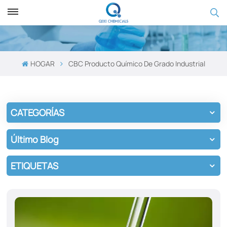
HOGAR
CBC Producto Químico De Grado Industrial
CATEGORÍAS
Último Blog
ETIQUETAS