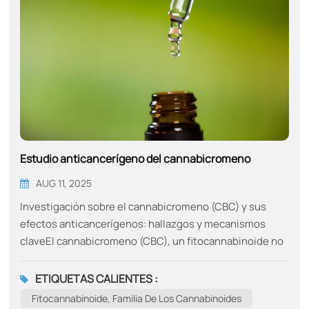
Estudio anticancerígeno del cannabicromeno
AUG 11, 2025
Investigación sobre el cannabicromeno (CBC) y sus
efectos anticancerígenos: hallazgos y mecanismos
claveEl cannabicromeno (CBC), un fitocannabinoide no
psicoactivo derivado del Cannabis sativa, se ha
convertido en un candidato prometedor para la terapia
ETIQUETAS CALIENTES :
contra el cáncer. A continuación, se presenta una
Fitocannabinoide, Familia De Los Cannabinoides