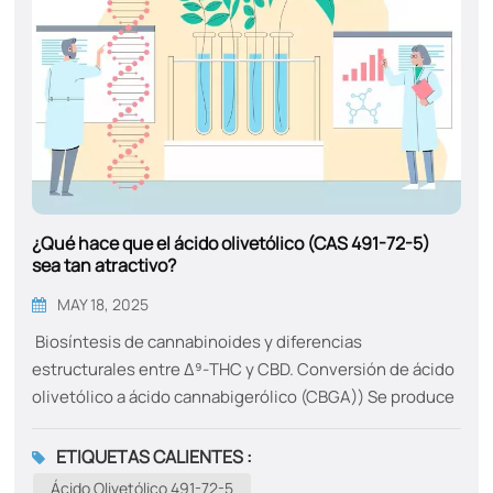
¿Qué hace que el ácido olivetólico (CAS 491-72-5)
sea tan atractivo?
MAY 18, 2025
Biosíntesis de cannabinoides y diferencias
estructurales entre Δ⁹-THC y CBD. Conversión de ácido
olivetólico a ácido cannabigerólico (CBGA)) Se produce
mediante el uso de la preniltransferasa aromática. El
CBGA actúa como el punto de diferenciación a partir del
ETIQUETAS CALIENTES :
cual las FAD-oxidasas específicas de cannabinoides
Ácido Olivetólico 491-72-5