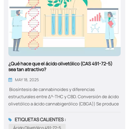
¿Qué hace que el ácido olivetólico (CAS 491-72-5)
sea tan atractivo?
MAY 18, 2025
Biosíntesis de cannabinoides y diferencias
estructurales entre Δ⁹-THC y CBD. Conversión de ácido
olivetólico a ácido cannabigerólico (CBGA)) Se produce
mediante el uso de la preniltransferasa aromática. El
CBGA actúa como el punto de diferenciación a partir del
ETIQUETAS CALIENTES :
cual las FAD-oxidasas específicas de cannabinoides
Ácido Olivetólico 491-72-5