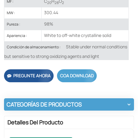
C
H
O
MF :
20
28
2
300.44
MW :
98%
Pureza :
White to off-white crystalline solid
Apariencia :
Stable under normal conditions
Condición de almacenamiento :
but sensitive to strong oxidizing agents and light
PREGUNTE AHORA
COA DOWNLOAD
CATEGORÍAS DE PRODUCTOS
Detalles Del Producto