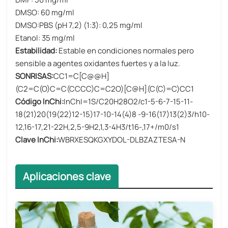
DMSO: 60 mg/ml
DMSO:PBS (pH 7,2) (1:3): 0,25 mg/ml
Etanol: 35 mg/ml
Estabilidad:
Estable en condiciones normales pero
sensible a agentes oxidantes fuertes y a la luz.
SONRISAS:
CC1=C[C@@H]
(C2=C(O)C=C(CCCC)C=C2O)[C@H](C(C)=C)CC1
Código InChi:
InChI=1S/C20H28O2/c1-5-6-7-15-11-
18(21)20(19(22)12-15)17-10-14(4)8 -9-16(17)13(2)3/h10-
12,16-17,21-22H,2,5-9H2,1,3-4H3/t16-,17+/m0/s1
Clave InChi:
WBRXESQKGXYDOL-DLBZAZTESA-N
Aplicaciones clave