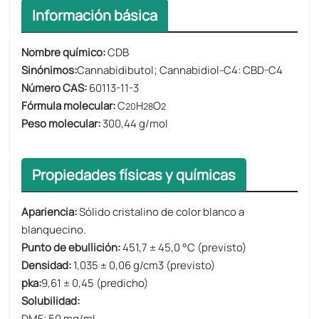
Información básica
Nombre químico:
CDB
Sinónimos:
Cannabidibutol; Cannabidiol-C4: CBD-C4
Número CAS:
60113-11-3
Fórmula molecular:
C
H
O
20
28
2
Peso molecular:
300,44 g/mol
Propiedades físicas y químicas
Apariencia:
Sólido cristalino de color blanco a
blanquecino.
Punto de ebullición:
451,7 ± 45,0 °C (previsto)
Densidad:
1,035 ± 0,06 g/cm3 (previsto)
pka:
9,61 ± 0,45 (predicho)
Solubilidad:
DMF: 50 mg/ml