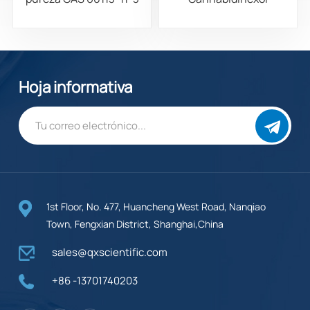
(CBDH), 98%
Hoja informativa
1st Floor, No. 477, Huancheng West Road, Nanqiao
Town, Fengxian District, Shanghai,China
sales@qxscientific.com
+86 -13701740203