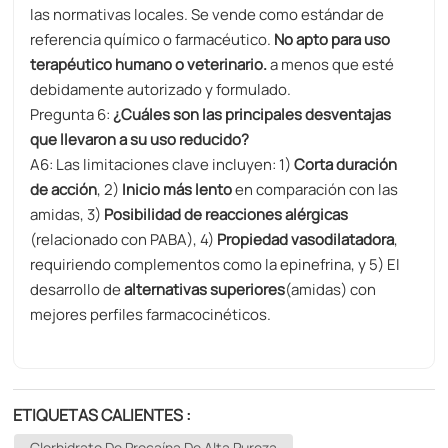
las normativas locales. Se vende como estándar de
referencia químico o farmacéutico.
No apto para uso
terapéutico humano o veterinario.
​ a menos que esté
debidamente autorizado y formulado.
Pregunta 6:
¿Cuáles son las principales desventajas
que llevaron a su uso reducido?
A6: Las limitaciones clave incluyen: 1) ​
Corta duración
de acción
, 2)
Inicio más lento
en comparación con las
amidas, 3)
Posibilidad de reacciones alérgicas
(relacionado con PABA), 4) ​
Propiedad vasodilatadora
,
requiriendo complementos como la epinefrina, y 5) El
desarrollo de ​
alternativas superiores
​(amidas) con
mejores perfiles farmacocinéticos.
ETIQUETAS CALIENTES :
Clorhidrato De Procaína De Alta Pureza