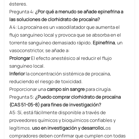
ésteres.
Pregunta 4:
¿Por qué a menudo se añade epinefrina a
las soluciones de clorhidrato de procaína?
A4: La procaína es un vasodilatador que aumenta el
flujo sanguíneo local y provoca que se absorba en el
torrente sanguíneo demasiado rápido.
​Epinefrina
, un
vasoconstrictor, se añade a:
Prolongar
El efecto anestésico al reducir el flujo
sanguíneo local.
​Inferior​
la concentración sistémica de procaína,
reduciendo el riesgo de toxicidad.
Proporcionar una
campo sin sangre
​ para cirugía.
Pregunta 5:
¿Puedo comprar clorhidrato de procaína
(CAS 51-05-8) para fines de investigación?
A5: Sí, está fácilmente disponible a través de
proveedores químicos y bioquímicos confiables y
legítimos.
uso en investigación y desarrollo
Los
compradores deben confirmar que cumplen con todas