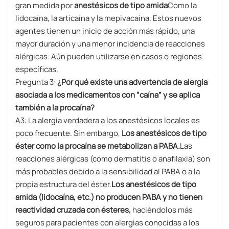
gran medida por
anestésicos de tipo amida
Como la
lidocaína, la articaína y la mepivacaína. Estos nuevos
agentes tienen un inicio de acción más rápido, una
mayor duración y una menor incidencia de reacciones
alérgicas. Aún pueden utilizarse en casos o regiones
específicas.
Pregunta 3:
¿Por qué existe una advertencia de alergia
asociada a los medicamentos con “caína” y se aplica
también a la procaína?
A3: La alergia verdadera a los anestésicos locales es
poco frecuente. Sin embargo,
Los anestésicos de tipo
éster como la procaína se metabolizan a PABA.
Las
reacciones alérgicas (como dermatitis o anafilaxia) son
más probables debido a la sensibilidad al PABA o a la
propia estructura del éster.
Los anestésicos de tipo
amida (lidocaína, etc.) no producen PABA y no tienen
reactividad cruzada con ésteres,
haciéndolos más
seguros para pacientes con alergias conocidas a los