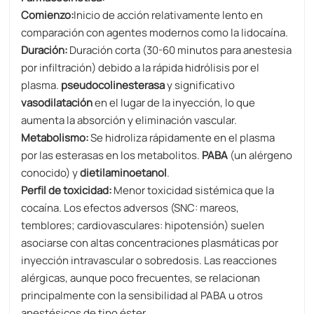
Comienzo:
Inicio de acción relativamente lento en
comparación con agentes modernos como la lidocaína.
Duración:
Duración corta (30-60 minutos para anestesia
por infiltración) debido a la rápida hidrólisis por el
plasma.
pseudocolinesterasa
​ y significativo
vasodilatación
​ en el lugar de la inyección, lo que
aumenta la absorción y eliminación vascular.
Metabolismo:​​
Se hidroliza rápidamente en el plasma
por las esterasas en los metabolitos.
PABA
​ (un alérgeno
conocido) y ​
dietilaminoetanol
.
Perfil de toxicidad:
Menor toxicidad sistémica que la
cocaína. Los efectos adversos (SNC: mareos,
temblores; cardiovasculares: hipotensión) suelen
asociarse con altas concentraciones plasmáticas por
inyección intravascular o sobredosis. Las reacciones
alérgicas, aunque poco frecuentes, se relacionan
principalmente con la sensibilidad al PABA u otros
anestésicos de tipo éster.