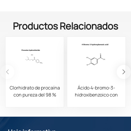
Productos Relacionados
Clorhidrato de procaína
Ácido 4-bromo-3-
con pureza del 98 %
hidroxibenzoico con
CAS 51-05-8
una pureza del 98%,
CAS 14348-38-0