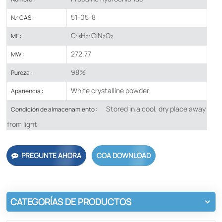
51-05-8
N.º CAS :
​C₁₃H₂₁ClN₂O₂
MF :
272.77
MW :
98%
Pureza :
White crystalline powder
Apariencia :
Stored in a cool, dry place away
Condición de almacenamiento :
from light
PREGUNTE AHORA
COA DOWNLOAD
CATEGORÍAS DE PRODUCTOS