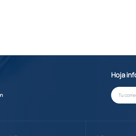
Hoja in
ón