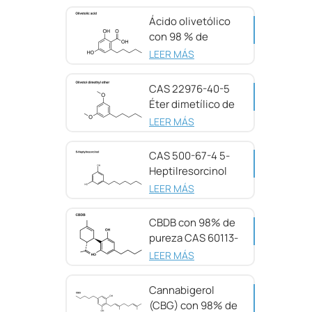
Ácido olivetólico
con 98 % de
pureza CAS 491-
LEER MÁS
72-5
CAS 22976-40-5
Éter dimetílico de
olivetol, 98 %
LEER MÁS
CAS 500-67-4 5-
Heptilresorcinol
con 99 % de
LEER MÁS
pureza
CBDB con 98% de
pureza CAS 60113-
11-3
LEER MÁS
Cannabigerol
(CBG) con 98% de