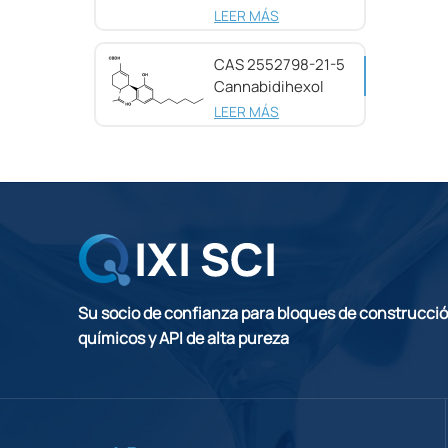
pureza CAS
LEER MÁS
25654-31-3
CAS 2552798-21-5
Cannabidihexol
(CBDH), 98%
LEER MÁS
Su socio de confianza para bloques de construcci
químicos y API de alta pureza