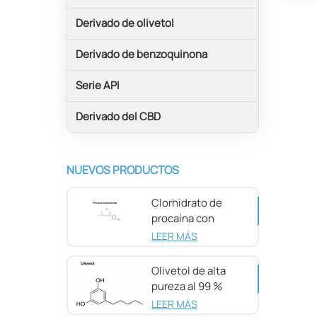
Derivado de olivetol
Derivado de benzoquinona
Serie API
Derivado del CBD
NUEVOS PRODUCTOS
Clorhidrato de
procaína con
pureza del 98 %
LEER MÁS
CAS 51-05-8
Olivetol de alta
pureza al 99 %
CAS 500-66-3
LEER MÁS