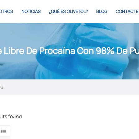
OTROS
NOTICIAS
¿QUÉ ES OLIVETOL?
BLOG
CONTÁCTE
 Libre De Procaína Con 98% De P
za
ults found