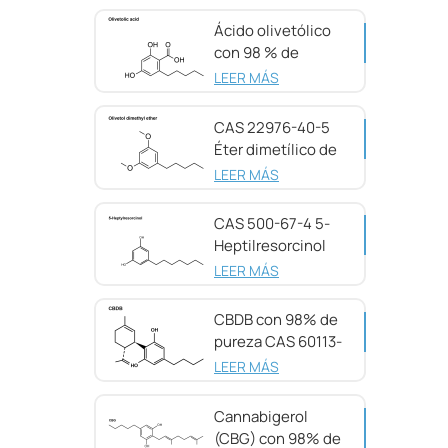
Ácido olivetólico
con 98 % de
pureza CAS 491-
LEER MÁS
72-5
CAS 22976-40-5
Éter dimetílico de
olivetol, 98 %
LEER MÁS
CAS 500-67-4 5-
Heptilresorcinol
con 99 % de
LEER MÁS
pureza
CBDB con 98% de
pureza CAS 60113-
11-3
LEER MÁS
Cannabigerol
(CBG) con 98% de