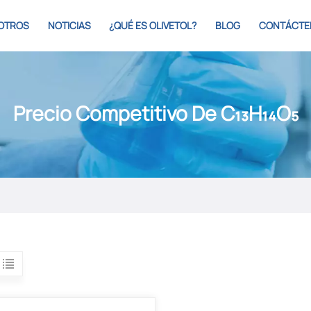
OTROS
NOTICIAS
¿QUÉ ES OLIVETOL?
BLOG
CONTÁCTE
Precio Competitivo De C₁₃H₁₄O₅