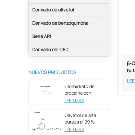
Derivado de olivetol
Derivado de benzoquinona
Serie API
Derivado del CBD
β-O
but
NUEVOS PRODUCTOS
pur
LEE
8
Clorhidrato de
procaína con
pureza del 98 %
LEER MÁS
CAS 51-05-8
Olivetol de alta
pureza al 99 %
CAS 500-66-3
LEER MÁS