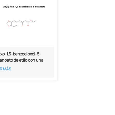
xo-1,3-benzodioxol-5-
anoato de etilo con una
eza del 97%, CAS 31127-23-
R MÁS