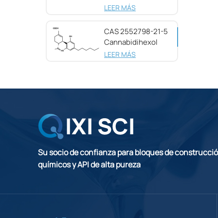
pureza CAS
LEER MÁS
25654-31-3
CAS 2552798-21-5
Cannabidihexol
(CBDH), 98%
LEER MÁS
Su socio de confianza para bloques de construcci
químicos y API de alta pureza