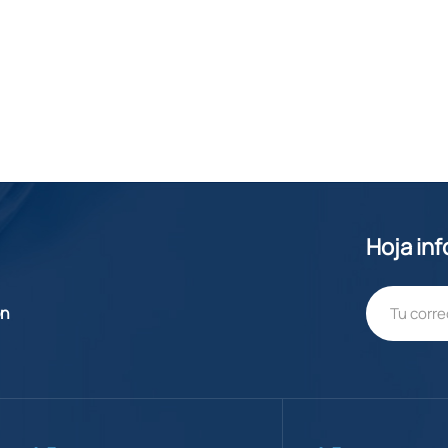
Hoja in
ón