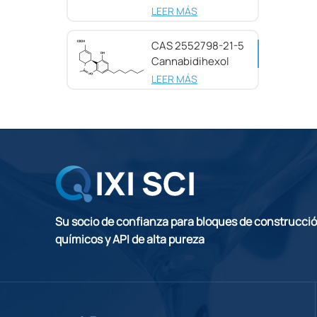
pureza CAS
LEER MÁS
25654-31-3
CAS 2552798-21-5
Cannabidihexol
(CBDH), 98%
LEER MÁS
Su socio de confianza para bloques de construcci
químicos y API de alta pureza