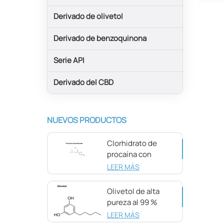
Derivado de olivetol
Derivado de benzoquinona
Serie API
Derivado del CBD
NUEVOS PRODUCTOS
Clorhidrato de
procaína con
pureza del 98 %
LEER MÁS
CAS 51-05-8
Olivetol de alta
pureza al 99 %
CAS 500-66-3
LEER MÁS