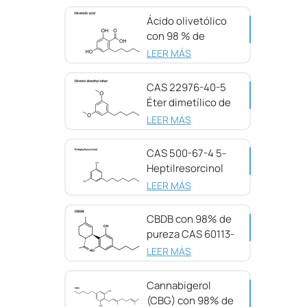
Ácido olivetólico
con 98 % de
pureza CAS 491-
LEER MÁS
72-5
CAS 22976-40-5
Éter dimetílico de
olivetol, 98 %
LEER MÁS
CAS 500-67-4 5-
Heptilresorcinol
con 99 % de
LEER MÁS
pureza
CBDB con 98% de
pureza CAS 60113-
11-3
LEER MÁS
Cannabigerol
(CBG) con 98% de