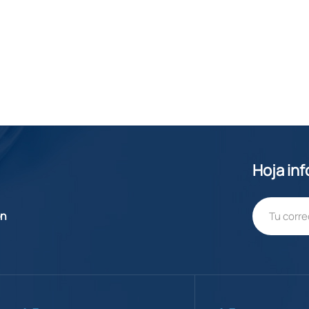
Hoja in
ón