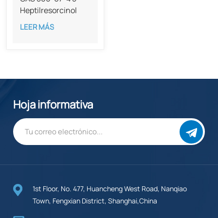
Heptilresorcinol
con 99 % de pureza
LEER MÁS
Hoja informativa
1st Floor, No. 477, Huancheng West Road, Nanqiao
Town, Fengxian District, Shanghai,China