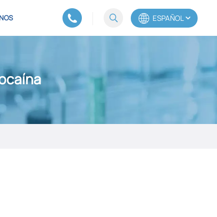
ESPAÑOL
NOS
English
rocaína
Español
Português