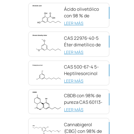
Ácido olivetólico
con 98 % de
pureza CAS 491-
LEER MÁS
72-5
CAS 22976-40-5
Éter dimetílico de
olivetol, 98 %
LEER MÁS
CAS 500-67-4 5-
Heptilresorcinol
con 99 % de
LEER MÁS
pureza
CBDB con 98% de
pureza CAS 60113-
11-3
LEER MÁS
Cannabigerol
(CBG) con 98% de