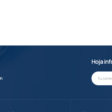
Hoja in
ón