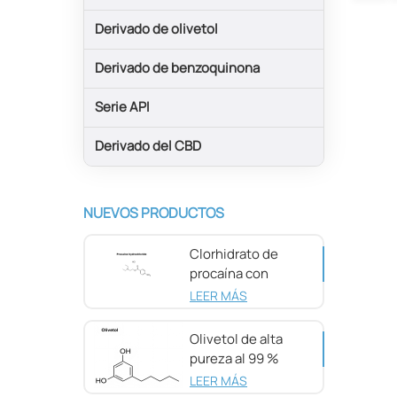
Derivado de olivetol
Derivado de benzoquinona
Serie API
Derivado del CBD
NUEVOS PRODUCTOS
Clorhidrato de
procaína con
pureza del 98 %
LEER MÁS
CAS 51-05-8
Olivetol de alta
pureza al 99 %
CAS 500-66-3
LEER MÁS