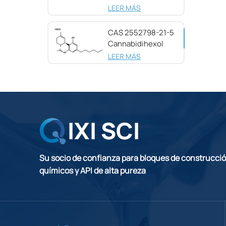
pureza CAS
LEER MÁS
25654-31-3
CAS 2552798-21-5
Cannabidihexol
(CBDH), 98%
LEER MÁS
Su socio de confianza para bloques de construcci
químicos y API de alta pureza