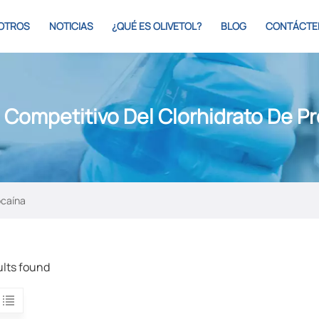
OTROS
NOTICIAS
¿QUÉ ES OLIVETOL?
BLOG
CONTÁCTE
 Competitivo Del Clorhidrato De P
ocaína
ults found