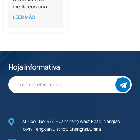
metilo con una
pureza del 98 %
LEER MÁS
CAS 58016-28-7
Hoja informativa
1st Floor, No. 477, Huancheng West Road, Nanqiao
Town, Fengxian District, Shanghai,China