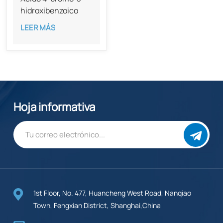
hidroxibenzoico
con una pureza del
LEER MÁS
98%, CAS 14348-
38-0
Hoja informativa
1st Floor, No. 477, Huancheng West Road, Nanqiao
Town, Fengxian District, Shanghai,China