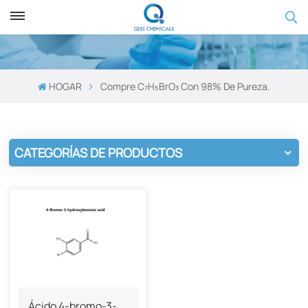
HOGAR
Compre C₇H₅BrO₃ Con 98% De Pureza.
CATEGORÍAS DE PRODUCTOS
Ácido 4-bromo-3-