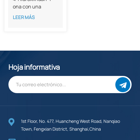
ona con una
pureza del 98%
LEER MÁS
(CAS 40731-98-4)
Hoja informativa
1st Floor, No. 477, Huancheng West Road, Nanqiao
Town, Fengxian District, Shanghai,China