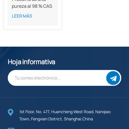
pureza al 98 % CAS
59-46-1
LEER MÁS
Hoja informativa
1st Floor, No. 477, Huancheng West Road, Nanqiao
Town, Fengxian District, Shanghai,China