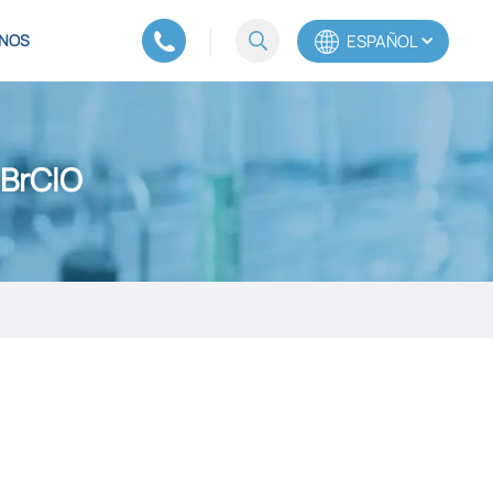
ESPAÑOL
NOS
English
₈BrClO
Español
Português