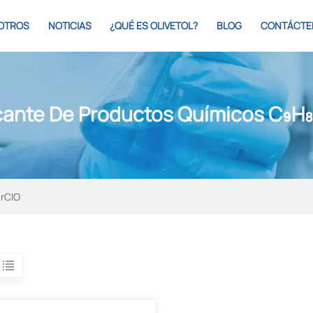
OTROS
NOTICIAS
¿QUÉ ES OLIVETOL?
BLOG
CONTÁCTE
cante De Productos Químicos C₉H
BrClO