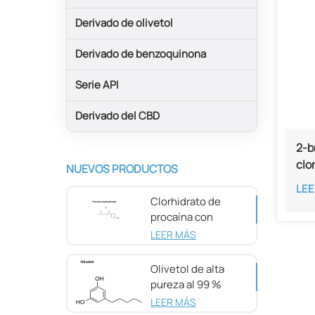
Derivado de olivetol
Derivado de benzoquinona
Serie API
Derivado del CBD
2-b
clo
NUEVOS PRODUCTOS
pur
LEE
51-
Clorhidrato de
procaína con
pureza del 98 %
LEER MÁS
CAS 51-05-8
Olivetol de alta
pureza al 99 %
CAS 500-66-3
LEER MÁS