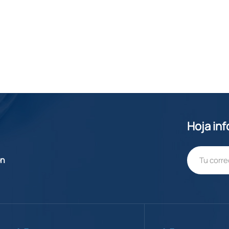
Hoja in
ón