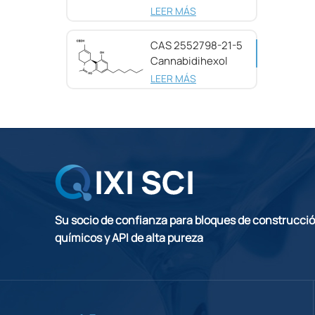
pureza CAS
LEER MÁS
25654-31-3
CAS 2552798-21-5
Cannabidihexol
(CBDH), 98%
LEER MÁS
Su socio de confianza para bloques de construcci
químicos y API de alta pureza