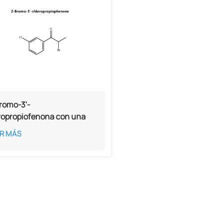
romo-3'-
ropropiofenona con una
eza del 99% (CAS 34911-
R MÁS
8)