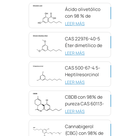
Ácido olivetólico
con 98 % de
pureza CAS 491-
LEER MÁS
72-5
CAS 22976-40-5
Éter dimetílico de
olivetol, 98 %
LEER MÁS
CAS 500-67-4 5-
Heptilresorcinol
con 99 % de
LEER MÁS
pureza
CBDB con 98% de
pureza CAS 60113-
11-3
LEER MÁS
Cannabigerol
(CBG) con 98% de