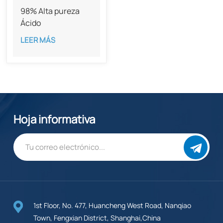
98% Alta pureza
Ácido
cannabigerólico
LEER MÁS
CAS 25555-57-1​​
Hoja informativa
1st Floor, No. 477, Huancheng West Road, Nanqiao
Town, Fengxian District, Shanghai,China