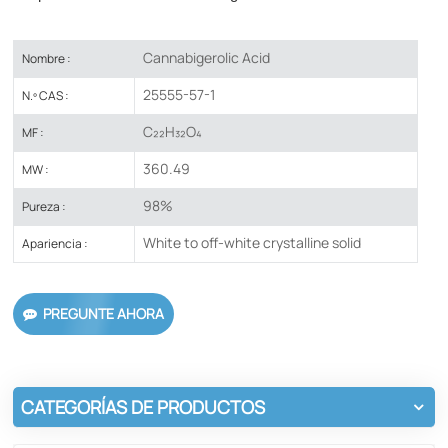
​​​​​Cannabigerolic Acid
Nombre :
25555-57-1
N.º CAS :
C₂₂H₃₂O₄
MF :
360.49
MW :
98%
Pureza :
White to off-white crystalline solid
Apariencia :
PREGUNTE AHORA
CATEGORÍAS DE PRODUCTOS