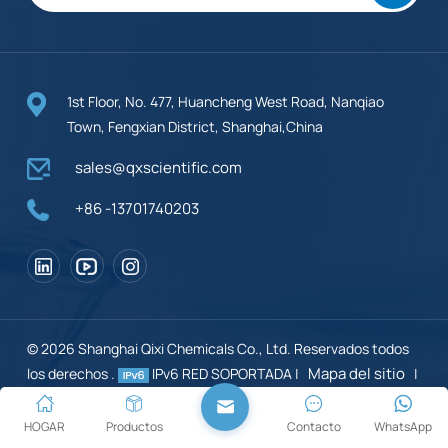
1st Floor, No. 477, Huancheng West Road, Nanqiao
Town, Fengxian District, Shanghai,China
sales@qxscientific.com
+86 -13701740203
© 2026 Shanghai Qixi Chemicals Co., Ltd. Reservados todos
Mapa del sitio
los derechos .
IPv6 RED SOPORTADA |
|
XML
Blog
política de privacidad
|
|
HOGAR
Productos
Contacto
WhatsApp