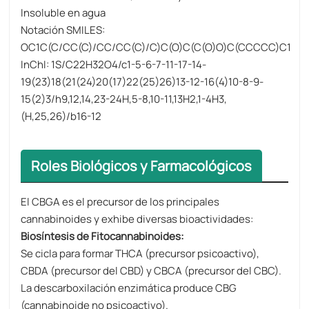
Insoluble en agua
Notación SMILES:
OC1C(C/CC(C)/CC/CC(C)/C)C(O)C(C(O)O)C(CCCCC)C1
InChI: 1S/C22H32O4/c1-5-6-7-11-17-14-
19(23)18(21(24)20(17)22(25)26)13-12-16(4)10-8-9-
15(2)3/h9,12,14,23-24H,5-8,10-11,13H2,1-4H3,
(H,25,26)/b16-12
Roles Biológicos y Farmacológicos
El CBGA es el precursor de los principales
cannabinoides y exhibe diversas bioactividades:
Biosíntesis de Fitocannabinoides:
Se cicla para formar THCA (precursor psicoactivo),
CBDA (precursor del CBD) y CBCA (precursor del CBC).
La descarboxilación enzimática produce CBG
(cannabinoide no psicoactivo).