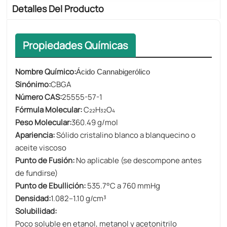
Detalles Del Producto
Propiedades Químicas
Nombre Químico:
Ácido Cannabigerólico
Sinónimo:
CBGA
Número CAS:
25555-57-1
Fórmula Molecular:
C₂₂H₃₂O₄
Peso Molecular:
360.49 g/mol
Apariencia:
Sólido cristalino blanco a blanquecino o
aceite viscoso
Punto de Fusión:
No aplicable (se descompone antes
de fundirse)
Punto de Ebullición:
535.7°C a 760 mmHg
Densidad:
1.082–1.10 g/cm³
Solubilidad:
Poco soluble en etanol, metanol y acetonitrilo