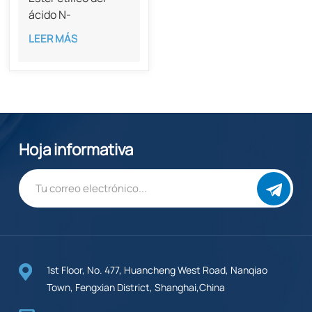
ácido N-
etoxicarbonilcarbámico
LEER MÁS
con una pureza del
97%, CAS 19617-
44-8
Hoja informativa
1st Floor, No. 477, Huancheng West Road, Nanqiao
Town, Fengxian District, Shanghai,China