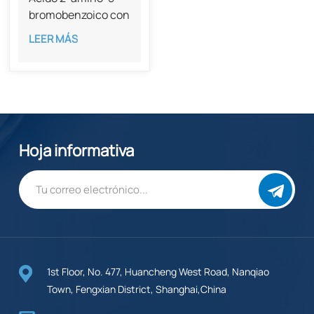
bromobenzoico con
una pureza del
LEER MÁS
98%, CAS 5794-88-
7
Hoja informativa
1st Floor, No. 477, Huancheng West Road, Nanqiao
Town, Fengxian District, Shanghai,China