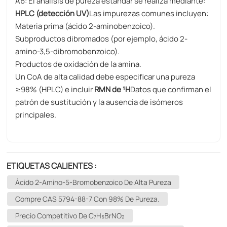
A6: El análisis de pureza estándar se realiza mediante:
HPLC (detección UV)
Las impurezas comunes incluyen:
Materia prima (ácido 2-aminobenzoico).
Subproductos dibromados (por ejemplo, ácido 2-
amino-3,5-dibromobenzoico).
Productos de oxidación de la amina.
Un CoA de alta calidad debe especificar una pureza
≥98% (HPLC) e incluir
RMN de ¹H
Datos que confirman el
patrón de sustitución y la ausencia de isómeros
principales.
ETIQUETAS CALIENTES :
Ácido 2-Amino-5-Bromobenzoico De Alta Pureza
Compre CAS 5794-88-7 Con 98% De Pureza.
Precio Competitivo De C₇H₆BrNO₂