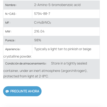
2-Amino-5-bromobenzoic acid
Nombre :
5794-88-7
N.º CAS :
C₇H₆BrNO₂
MF :
216.04
MW :
98%
Pureza :
Typically a light tan to pinkish or beige
Apariencia :
crystalline powder.
Store in a tightly sealed
Condición de almacenamiento :
container, under an inert atmosphere (argon/nitrogen),
protected from light at 2-8°C.
PREGUNTE AHORA