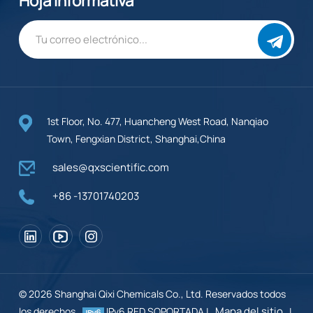
Hoja informativa
1st Floor, No. 477, Huancheng West Road, Nanqiao
Town, Fengxian District, Shanghai,China
sales@qxscientific.com
+86 -13701740203
© 2026 Shanghai Qixi Chemicals Co., Ltd. Reservados todos
Mapa del sitio
los derechos .
IPv6 RED SOPORTADA |
|