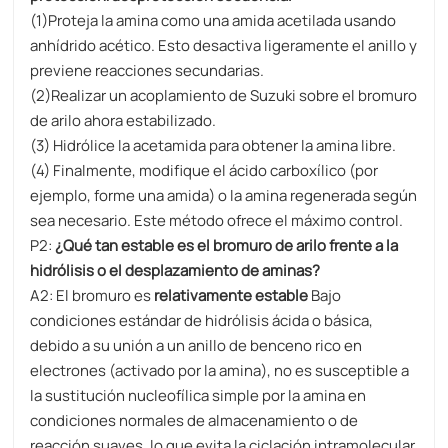
(1)Proteja la amina como una amida acetilada usando
anhídrido acético. Esto desactiva ligeramente el anillo y
previene reacciones secundarias.
(2)Realizar un acoplamiento de Suzuki sobre el bromuro
de arilo ahora estabilizado.
(3) Hidrólice la acetamida para obtener la amina libre.
(4) Finalmente, modifique el ácido carboxílico (por
ejemplo, forme una amida) o la amina regenerada según
sea necesario. Este método ofrece el máximo control.
P2:
¿Qué tan estable es el bromuro de arilo frente a la
hidrólisis o el desplazamiento de aminas?
A2: El bromuro es
relativamente estable
Bajo
condiciones estándar de hidrólisis ácida o básica,
debido a su unión a un anillo de benceno rico en
electrones (activado por la amina), no es susceptible a
la sustitución nucleofílica simple por la amina en
condiciones normales de almacenamiento o de
reacción suaves, lo que evita la ciclación intramolecular