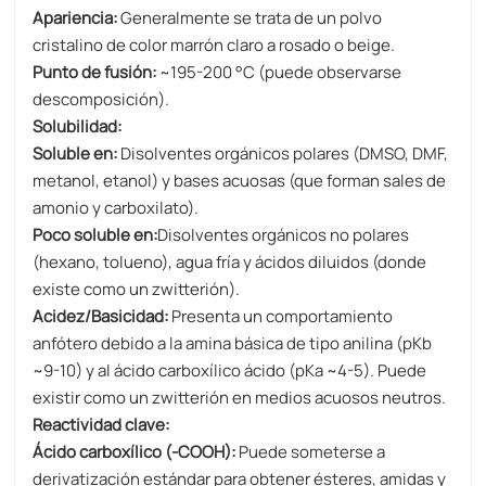
Apariencia:
Generalmente se trata de un polvo
cristalino de color marrón claro a rosado o beige.
Punto de fusión:
~195-200 °C (puede observarse
descomposición).
Solubilidad:
Soluble en:
Disolventes orgánicos polares (DMSO, DMF,
metanol, etanol) y bases acuosas (que forman sales de
amonio y carboxilato).
Poco soluble en:
Disolventes orgánicos no polares
(hexano, tolueno), agua fría y ácidos diluidos (donde
existe como un zwitterión).
Acidez/Basicidad:
Presenta un comportamiento
anfótero debido a la amina básica de tipo anilina (pKb
~9-10) y al ácido carboxílico ácido (pKa ~4-5). Puede
existir como un zwitterión en medios acuosos neutros.
Reactividad clave:
Ácido carboxílico (-COOH):
Puede someterse a
derivatización estándar para obtener ésteres, amidas y