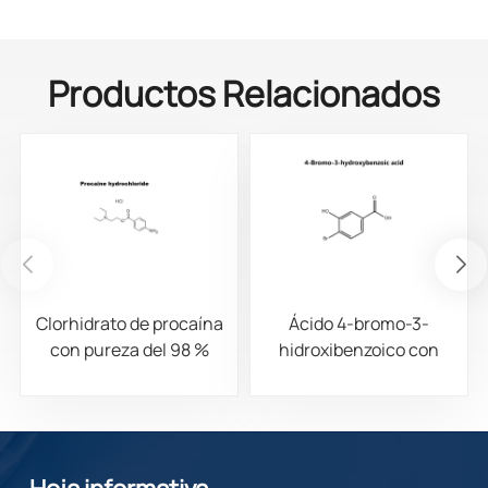
Productos Relacionados
Clorhidrato de procaína
Ácido 4-bromo-3-
con pureza del 98 %
hidroxibenzoico con
CAS 51-05-8
una pureza del 98%,
CAS 14348-38-0