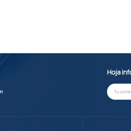
Hoja in
ón