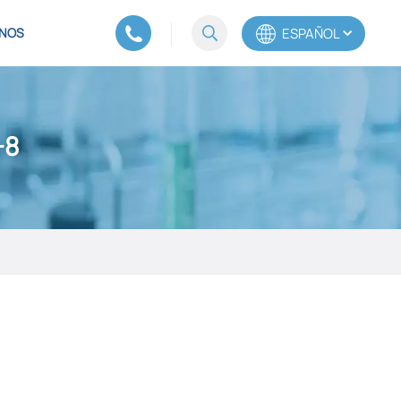
ESPAÑOL
NOS
English
-8
Español
Português