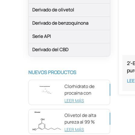
Derivado de olivetol
Derivado de benzoquinona
Serie API
Derivado del CBD
2'-
pur
NUEVOS PRODUCTOS
8)
LEE
Clorhidrato de
procaína con
pureza del 98 %
LEER MÁS
CAS 51-05-8
Olivetol de alta
pureza al 99 %
CAS 500-66-3
LEER MÁS