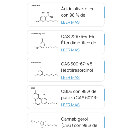
Ácido olivetólico
con 98 % de
pureza CAS 491-
LEER MÁS
72-5
CAS 22976-40-5
Éter dimetílico de
olivetol, 98 %
LEER MÁS
CAS 500-67-4 5-
Heptilresorcinol
con 99 % de
LEER MÁS
pureza
CBDB con 98% de
pureza CAS 60113-
11-3
LEER MÁS
Cannabigerol
(CBG) con 98% de