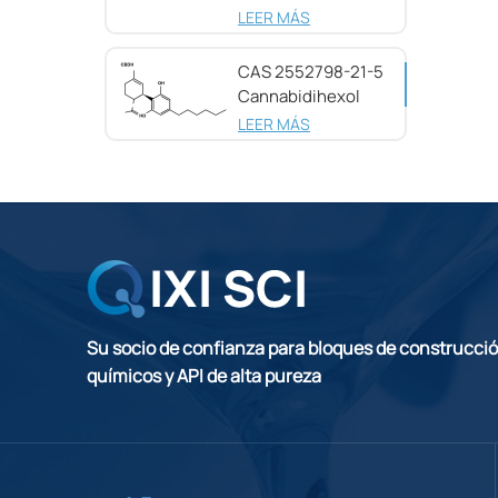
pureza CAS
LEER MÁS
25654-31-3
CAS 2552798-21-5
Cannabidihexol
(CBDH), 98%
LEER MÁS
Su socio de confianza para bloques de construcci
químicos y API de alta pureza