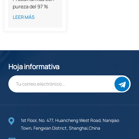
pureza del 97 %
CAS 51-06-9
LEER MÁS
Hoja informativa
1st Floor, No. 477, Huancheng West Road, Nanqiao
Town, Fengxian District, Shanghai,China