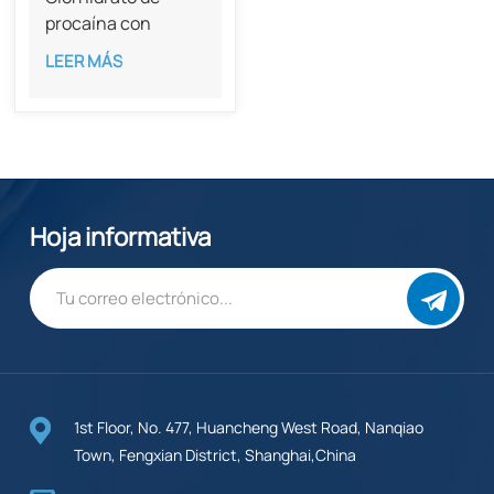
procaína con
pureza del 98 %
LEER MÁS
CAS 51-05-8
Hoja informativa
1st Floor, No. 477, Huancheng West Road, Nanqiao
Town, Fengxian District, Shanghai,China