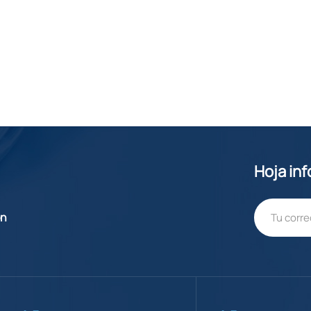
Hoja in
ón