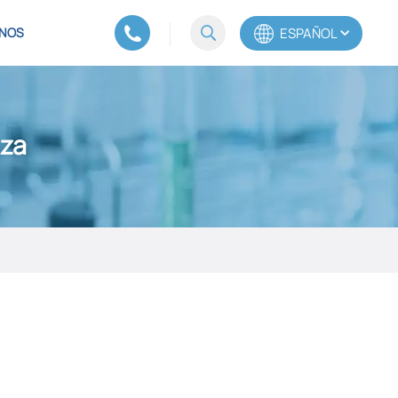
ESPAÑOL
NOS
English
eza
Español
Português