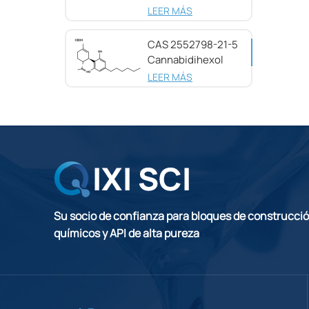
pureza CAS
LEER MÁS
25654-31-3
CAS 2552798-21-5
Cannabidihexol
(CBDH), 98%
LEER MÁS
Su socio de confianza para bloques de construcci
químicos y API de alta pureza