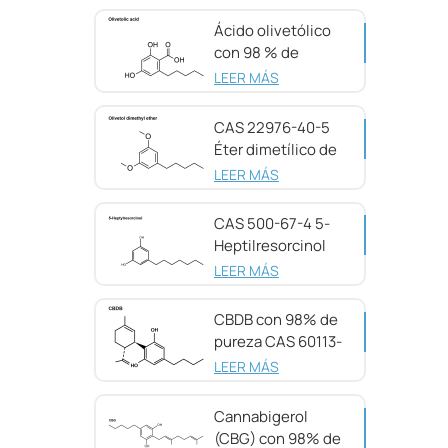
Ácido olivetólico
con 98 % de
pureza CAS 491-
LEER MÁS
72-5
CAS 22976-40-5
Éter dimetílico de
olivetol, 98 %
LEER MÁS
CAS 500-67-4 5-
Heptilresorcinol
con 99 % de
LEER MÁS
pureza
CBDB con 98% de
pureza CAS 60113-
11-3
LEER MÁS
Cannabigerol
(CBG) con 98% de