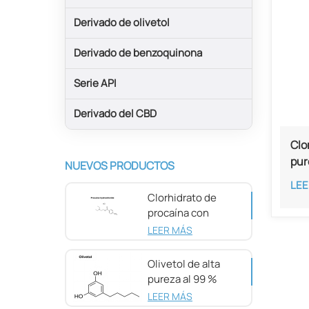
Derivado de olivetol
Derivado de benzoquinona
Serie API
Derivado del CBD
Clo
pur
NUEVOS PRODUCTOS
LEE
Clorhidrato de
procaína con
pureza del 98 %
LEER MÁS
CAS 51-05-8
Olivetol de alta
pureza al 99 %
CAS 500-66-3
LEER MÁS