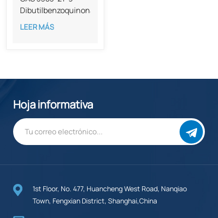
Dibutilbenzoquinona
de alta pureza al 99
LEER MÁS
%
Hoja informativa
1st Floor, No. 477, Huancheng West Road, Nanqiao
Town, Fengxian District, Shanghai,China