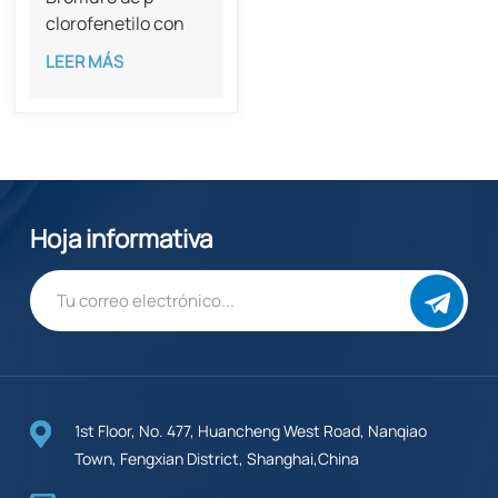
clorofenetilo con
una pureza del
LEER MÁS
98%, CAS 6529-53-
9
Hoja informativa
1st Floor, No. 477, Huancheng West Road, Nanqiao
Town, Fengxian District, Shanghai,China