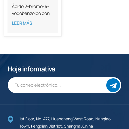
Ácido 2-bromo-4-
yodobenzoico con
una pureza del
LEER MÁS
99% (CAS 28547-
29-7)
Hoja informativa
1st Floor, No. 477, Huancheng West Road, Nanqiao
Town, Fengxian District, Shanghai,China