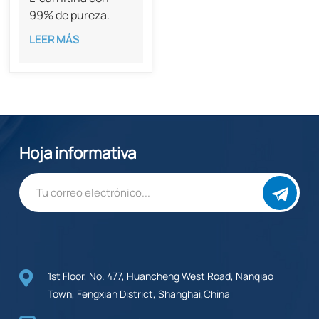
99% de pureza.
CAS 541-15-1
LEER MÁS
Hoja informativa
1st Floor, No. 477, Huancheng West Road, Nanqiao
Town, Fengxian District, Shanghai,China