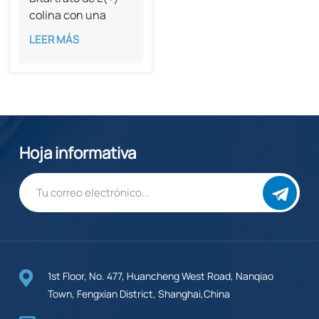
colina con una
pureza del 99%
LEER MÁS
CAS 87-67-2
Hoja informativa
1st Floor, No. 477, Huancheng West Road, Nanqiao
Town, Fengxian District, Shanghai,China