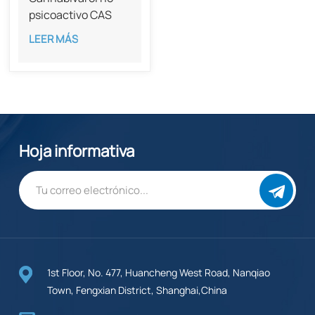
psicoactivo CAS
33745-21-0
LEER MÁS
Hoja informativa
1st Floor, No. 477, Huancheng West Road, Nanqiao
Town, Fengxian District, Shanghai,China