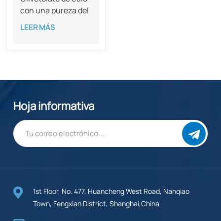
con una pureza del
98 % CAS 38862-
LEER MÁS
65-6
Hoja informativa
1st Floor, No. 477, Huancheng West Road, Nanqiao
Town, Fengxian District, Shanghai,China