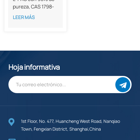
pureza, CAS 1798-
60-3
LEER MÁS
Hoja informativa
1st Floor, No. 477, Huancheng West Road, Nanqiao
Town, Fengxian District, Shanghai,China