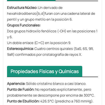
Estructura Núcleo​​:
Un derivado de
hexahidrodibenzo[b,d]furan con una cadena lateral de
pentil y un grupo metilo en la posición 6.
Grupos Funcionales​​:
Dos grupos hidroxilo fenólicos (-OH) en las posiciones 1
y 6.
Un doble enlace (C=C) en la posición 9.
​​Estereoquímica​​:
Cuatro centros quirales (5aS, 6S, 9R,
9aR) confirmados por cristalografía de rayos X.
Propiedades Físicas y Químicas
Apariencia​​:
Sólido cristalino blanco a casi blanco.
Punto de Fusión​​:
No reportado explícitamente, pero
probablemente se descompone por encima de 300°C.
Punto de Ebullición​​:
426.5°C (predicho a 760 mmHg).