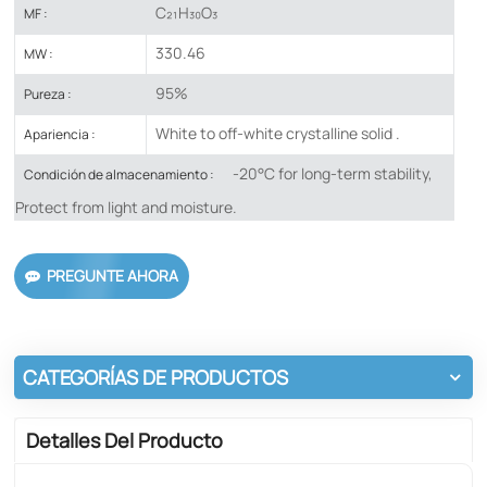
C₂₁H₃₀O₃
MF :
330.46
MW :
95%
Pureza :
White to off-white crystalline solid .
Apariencia :
-20°C for long-term stability,
Condición de almacenamiento :
Protect from light and moisture.
PREGUNTE AHORA
CATEGORÍAS DE PRODUCTOS
Detalles Del Producto