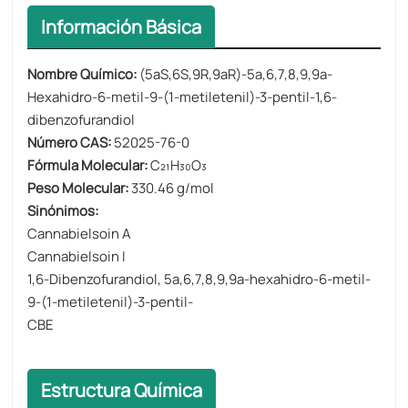
Información Básica
​​Nombre Químico​​:
(5aS,6S,9R,9aR)-5a,6,7,8,9,9a-
Hexahidro-6-metil-9-(1-metiletenil)-3-pentil-1,6-
dibenzofurandiol
Número CAS​​:
52025-76-0
Fórmula Molecular​​:
C₂₁H₃₀O₃
Peso Molecular​​:
330.46 g/mol
Sinónimos​​:
Cannabielsoin A
Cannabielsoin I
1,6-Dibenzofurandiol, 5a,6,7,8,9,9a-hexahidro-6-metil-
9-(1-metiletenil)-3-pentil-
CBE
Estructura Química