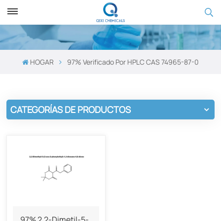
HOGAR
97% Verificado Por HPLC CAS 74965-87-0
CATEGORÍAS DE PRODUCTOS
97% 2,2-Dimetil-5-