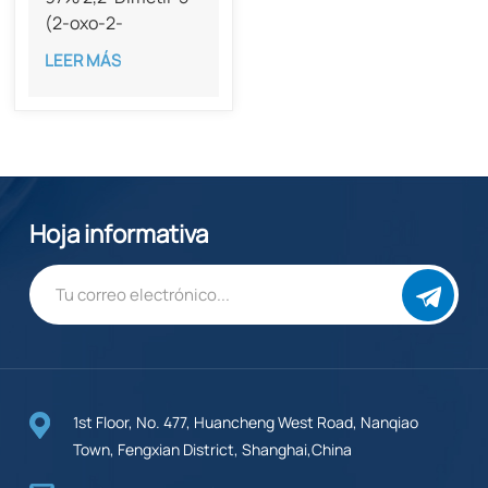
(2-oxo-2-
feniletil)-1,3-
LEER MÁS
dioxano-4,6-diona
CAS 74965-87-0
Hoja informativa
1st Floor, No. 477, Huancheng West Road, Nanqiao
Town, Fengxian District, Shanghai,China