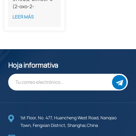
(2-oxo-2-
feniletil)-1,3-
LEER MÁS
dioxano-4,6-diona
CAS 74965-87-0
Hoja informativa
1st Floor, No. 477, Huancheng West Road, Nanqiao
Town, Fengxian District, Shanghai,China