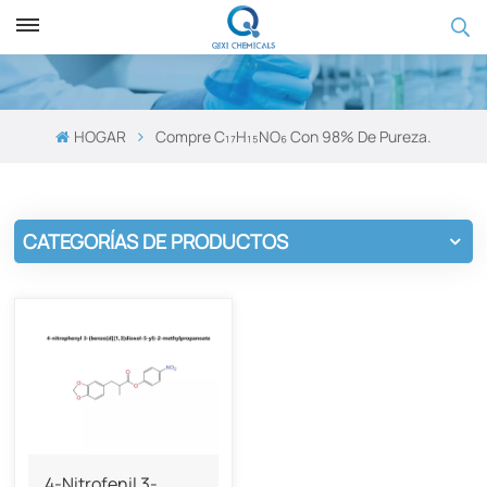
HOGAR
Compre C₁₇H₁₅NO₆ Con 98% De Pureza.
CATEGORÍAS DE PRODUCTOS
4-Nitrofenil 3-