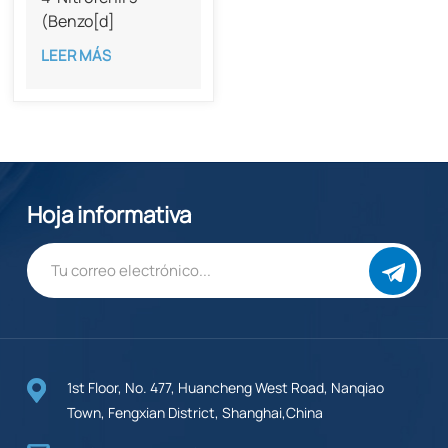
(Benzo[d]
[1,3]dioxol-5-il)-2-
LEER MÁS
metilpropanoato
con una pureza del
98%
Hoja informativa
1st Floor, No. 477, Huancheng West Road, Nanqiao
Town, Fengxian District, Shanghai,China