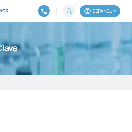
ESPAÑOL
NOS
English
lave
Español
Português