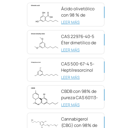
Ácido olivetólico
con 98 % de
pureza CAS 491-
LEER MÁS
72-5
CAS 22976-40-5
Éter dimetílico de
olivetol, 98 %
LEER MÁS
CAS 500-67-4 5-
Heptilresorcinol
con 99 % de
LEER MÁS
pureza
CBDB con 98% de
pureza CAS 60113-
11-3
LEER MÁS
Cannabigerol
(CBG) con 98% de