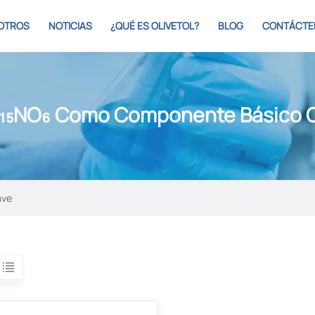
OTROS
NOTICIAS
¿QUÉ ES OLIVETOL?
BLOG
CONTÁCTE
H₁₅NO₆ Como Componente Básico C
ave