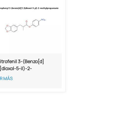
itrofenil 3-(Benzo[d]
3]dioxol-5-il)-2-
ilpropanoato con una
R MÁS
eza del 98%