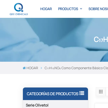
HOGAR
PRODUCTOS
SOBRE NOS
C₁₇
HOGAR
C₁₇H₁₅NO₆ Como Componente Básico Cl
CATEGORÍAS DE PRODUCTOS
Serie Olivetol