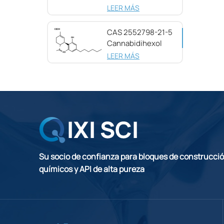
pureza CAS
LEER MÁS
25654-31-3
CAS 2552798-21-5
Cannabidihexol
(CBDH), 98%
LEER MÁS
Su socio de confianza para bloques de construcci
químicos y API de alta pureza