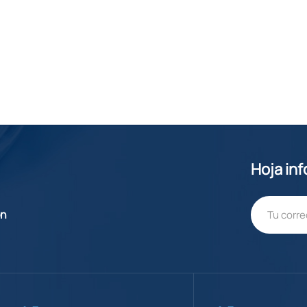
Hoja in
ón