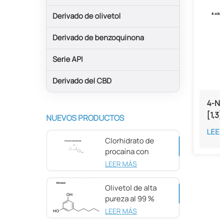
Derivado de olivetol
Derivado de benzoquinona
Serie API
Derivado del CBD
4-N
[1,
NUEVOS PRODUCTOS
met
LEE
pur
Clorhidrato de
procaína con
pureza del 98 %
LEER MÁS
CAS 51-05-8
Olivetol de alta
pureza al 99 %
CAS 500-66-3
LEER MÁS