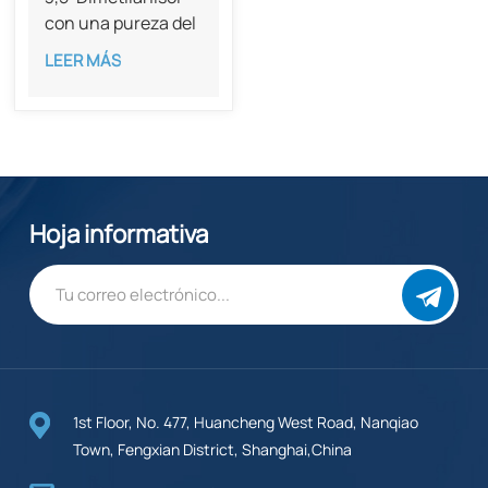
con una pureza del
99% (CAS 874-63-
LEER MÁS
5)
Hoja informativa
1st Floor, No. 477, Huancheng West Road, Nanqiao
Town, Fengxian District, Shanghai,China