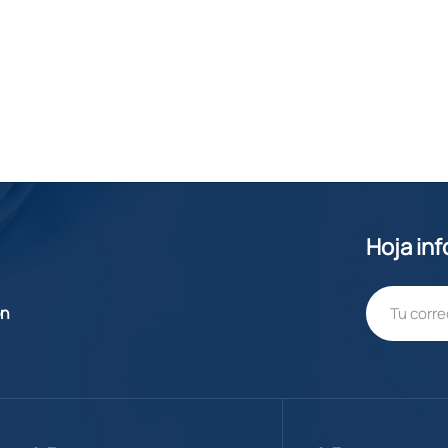
Hoja in
ón