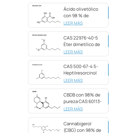
Ácido olivetólico
con 98 % de
pureza CAS 491-
LEER MÁS
72-5
CAS 22976-40-5
Éter dimetílico de
olivetol, 98 %
LEER MÁS
CAS 500-67-4 5-
Heptilresorcinol
con 99 % de
LEER MÁS
pureza
CBDB con 98% de
pureza CAS 60113-
11-3
LEER MÁS
Cannabigerol
(CBG) con 98% de