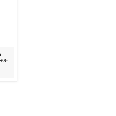
a
-63-