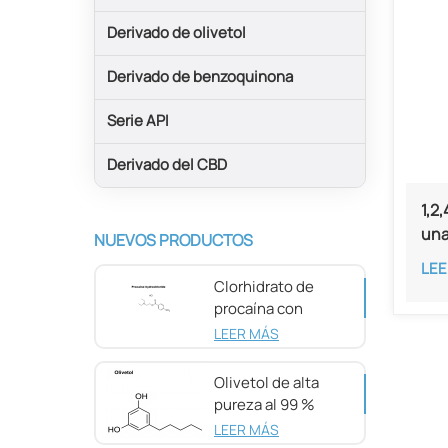
Derivado de olivetol
Derivado de benzoquinona
Serie API
Derivado del CBD
1,2
una
NUEVOS PRODUCTOS
77-
LEE
Clorhidrato de
procaína con
pureza del 98 %
LEER MÁS
CAS 51-05-8
Olivetol de alta
pureza al 99 %
CAS 500-66-3
LEER MÁS