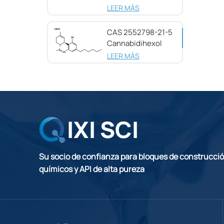
pureza CAS
LEER MÁS
25654-31-3
CAS 2552798-21-5
Cannabidihexol
(CBDH), 98%
LEER MÁS
Su socio de confianza para bloques de construcci
químicos y API de alta pureza