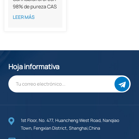
98% de pureza CAS
55824-13-0
LEER MÁS
Hoja informativa
1st Floor, No. 477, Huancheng West Road, Nanqiao
Town, Fengxian District, Shanghai,China