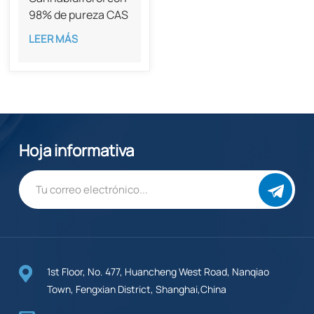
98% de pureza CAS
55824-13-0
LEER MÁS
Hoja informativa
1st Floor, No. 477, Huancheng West Road, Nanqiao
Town, Fengxian District, Shanghai,China