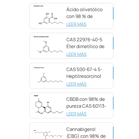
Ácido olivetólico
con 98 % de
pureza CAS 491-
LEER MÁS
72-5
CAS 22976-40-5
Éter dimetílico de
olivetol, 98 %
LEER MÁS
CAS 500-67-4 5-
Heptilresorcinol
con 99 % de
LEER MÁS
pureza
CBDB con 98% de
pureza CAS 60113-
11-3
LEER MÁS
Cannabigerol
(CBG) con 98% de