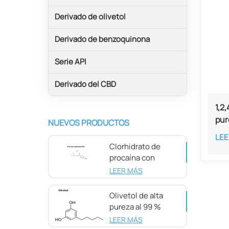
Derivado de olivetol
Derivado de benzoquinona
Serie API
Derivado del CBD
1,2
pur
NUEVOS PRODUCTOS
1)
LEE
Clorhidrato de
procaína con
pureza del 98 %
LEER MÁS
CAS 51-05-8
Olivetol de alta
pureza al 99 %
CAS 500-66-3
LEER MÁS