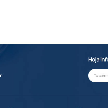
Hoja in
ón