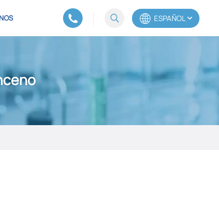
ESPAÑOL
NOS
English
enceno
Español
Português