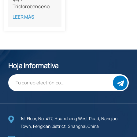
Triclorobenceno
con una pureza del
LEER MÁS
99% (CAS 120-82-
1)
Hoja informativa
1st Floor, No. 477, Huancheng West Road, Nanqiao
Town, Fengxian District, Shanghai,China